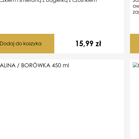
ow
za
15,99
zł
Dodaj do koszyka