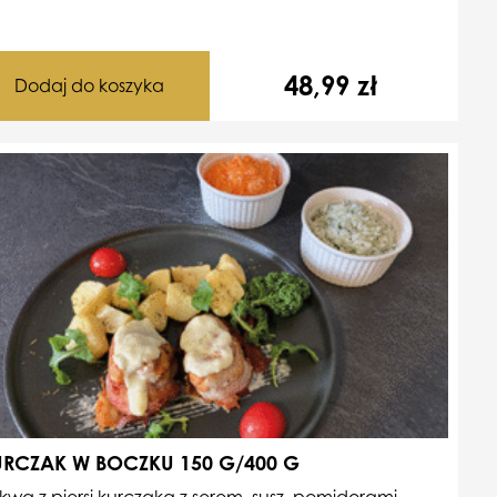
48,99
zł
Dodaj do koszyka
URCZAK W BOCZKU 150 G/400 G
kwa z piersi kurczaka z serem, susz. pomidorami,