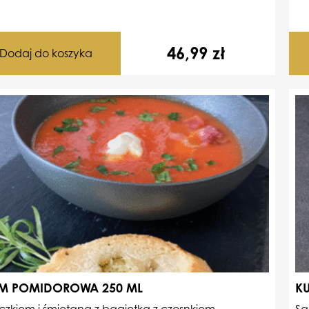
46,99
zł
Dodaj do koszyka
M POMIDOROWA 250 ML
K
czkiem i śmietaną z bagietką z czosnkiem
Sa