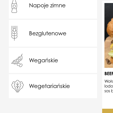
Napoje zimne
Bezglutenowe
Wegańskie
BEE
Woło
Wegetariańskie
lodo
sos 