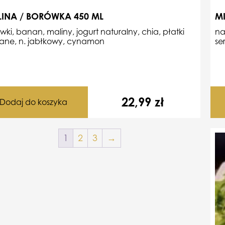
INA / BORÓWKA 450 ML
MI
wki, banan, maliny, jogurt naturalny, chia, płatki
na
ane, n. jabłkowy,
cynamon
se
22,99
zł
Dodaj do koszyka
1
2
3
→