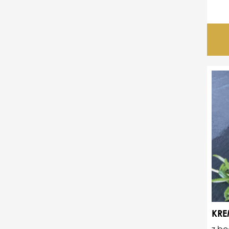
KRE
z bo