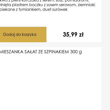
inięta plastrem boczku z sosem serowym, ziemniaki
piekane z tymiankiem, duet surówek
35,99
zł
Dodaj do koszyka