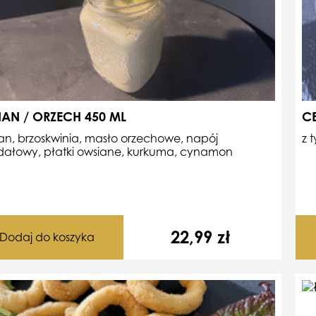
AN / ORZECH 450 ML
C
n, brzoskwinia, masło orzechowe, napój
z 
ałowy, płatki owsiane,
kurkuma, cynamon
22,99
zł
Dodaj do koszyka