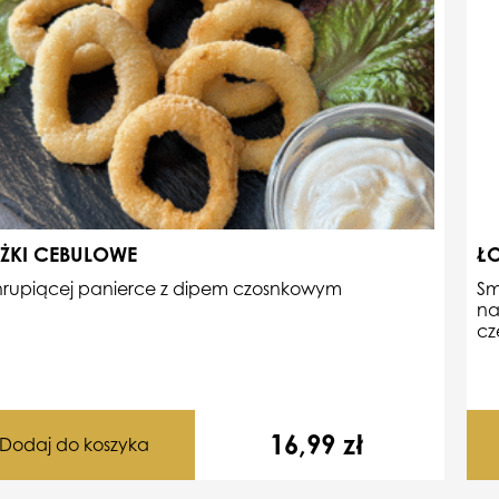
ŻKI CEBULOWE
ŁO
hrupiącej panierce z dipem czosnkowym
Sm
na
cz
16,99
zł
Dodaj do koszyka