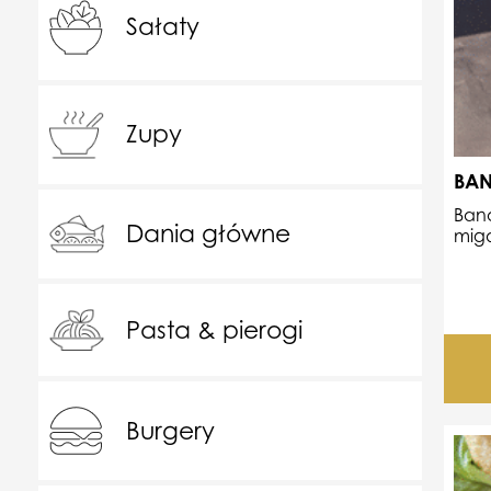
Sałaty
Zupy
BAN
Bana
Dania główne
migd
Pasta & pierogi
Burgery