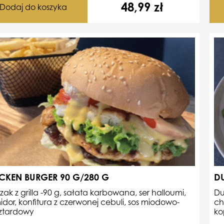
48,99
zł
Dodaj do koszyka
CKEN BURGER 90 G/280 G
DU
zak z grilla -90 g, sałata karbowana, ser halloumi,
Du
dor,
konfitura z czerwonej cebuli, sos miodowo-
ch
ztardowy
ko