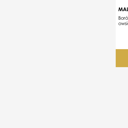
MAL
Boró
owsi