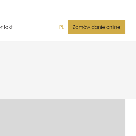
ntakt
PL
Zamów danie online