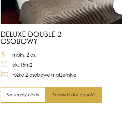
DELUXE DOUBLE 2-
S
OSOBOWY
maks. 2 os.
ok. 15m2
łóżko 2-osobowe małżeńskie
Szczegóły oferty
Sprawdź dostępność