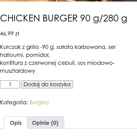
CHICKEN BURGER 90 g/280 g
46,99
zł
Kurczak z grilla -90 g, sałata karbowana, ser
halloumi, pomidor,
konfitura z czerwonej cebuli, sos miodowo-
musztardowy
ilość
Dodaj do koszyka
CHICKEN
BURGER
90
Kategoria:
Burgery
g/280
g
Opis
Opinie (0)