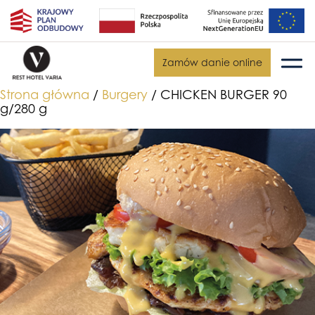
Zamów danie online
Strona główna
/
Burgery
/ CHICKEN BURGER 90
g/280 g