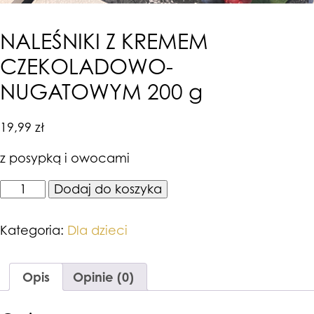
NALEŚNIKI Z KREMEM
CZEKOLADOWO-
NUGATOWYM 200 g
19,99
zł
z posypką i owocami
ilość
Dodaj do koszyka
NALEŚNIKI
Z
KREMEM
Kategoria:
Dla dzieci
CZEKOLADOWO-
NUGATOWYM
200
Opis
Opinie (0)
g