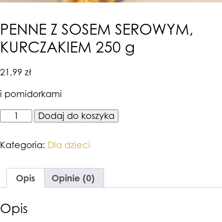
PENNE Z SOSEM SEROWYM,
KURCZAKIEM 250 g
21,99
zł
i pomidorkami
ilość
Dodaj do koszyka
PENNE
Z
SOSEM
Kategoria:
Dla dzieci
SEROWYM,
KURCZAKIEM
250
Opis
Opinie (0)
g
Opis