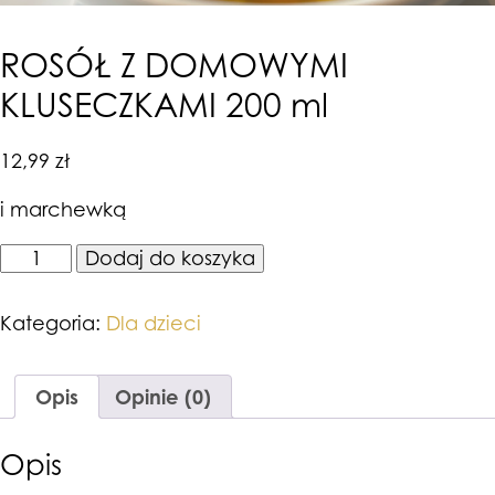
ROSÓŁ Z DOMOWYMI
KLUSECZKAMI 200 ml
12,99
zł
i marchewką
ilość
Dodaj do koszyka
ROSÓŁ
Z
DOMOWYMI
Kategoria:
Dla dzieci
KLUSECZKAMI
200
ml
Opis
Opinie (0)
Opis