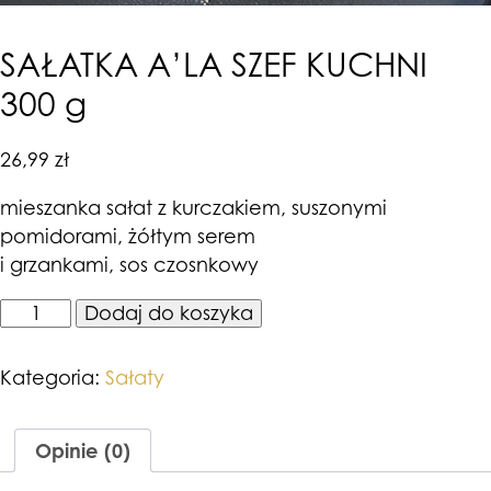
SAŁATKA A’LA SZEF KUCHNI
300 g
26,99
zł
mieszanka sałat z kurczakiem, suszonymi
pomidorami, żółtym serem
i grzankami, sos czosnkowy
ilość
Dodaj do koszyka
SAŁATKA
A’LA
SZEF
Kategoria:
Sałaty
KUCHNI
300
g
Opinie (0)