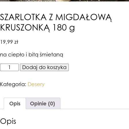
SZARLOTKA Z MIGDAŁOWĄ
KRUSZONKĄ 180 g
19,99
zł
na ciepło i bitą śmietaną
ilość
Dodaj do koszyka
SZARLOTKA
Z
MIGDAŁOWĄ
Kategoria:
Desery
KRUSZONKĄ
180
g
Opis
Opinie (0)
Opis